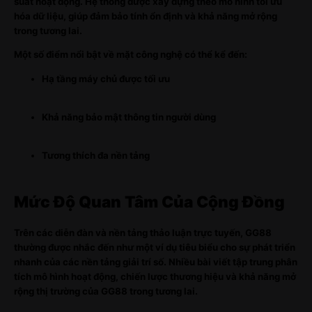
suất hoạt động. Hệ thống được xây dựng theo mô hình tối ưu
hóa dữ liệu, giúp đảm bảo tính ổn định và khả năng mở rộng
trong tương lai.
Một số điểm nổi bật về mặt công nghệ có thể kể đến:
Hạ tầng máy chủ được tối ưu
Khả năng bảo mật thông tin người dùng
Tương thích đa nền tảng
Mức Độ Quan Tâm Của Cộng Đồng
Trên các diễn đàn và nền tảng thảo luận trực tuyến, GG88
thường được nhắc đến như một ví dụ tiêu biểu cho sự phát triển
nhanh của các nền tảng giải trí số. Nhiều bài viết tập trung phân
tích mô hình hoạt động, chiến lược thương hiệu và khả năng mở
rộng thị trường của GG88 trong tương lai.