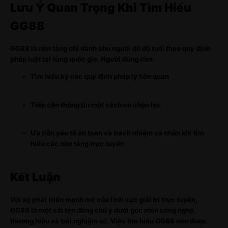
Lưu Ý Quan Trọng Khi Tìm Hiểu
GG88
GG88 là nền tảng
chỉ dành cho người đủ độ tuổi theo quy định
pháp luật
tại từng quốc gia. Người dùng cần:
Tìm hiểu kỹ các quy định pháp lý liên quan
Tiếp cận thông tin một cách có chọn lọc
Ưu tiên yếu tố an toàn và trách nhiệm cá nhân khi tìm
hiểu các nền tảng trực tuyến
Kết Luận
Với sự phát triển mạnh mẽ của lĩnh vực giải trí trực tuyến,
GG88
là một cái tên đáng chú ý dưới góc nhìn
công nghệ,
thương hiệu và trải nghiệm số
. Việc tìm hiểu GG88 nên được