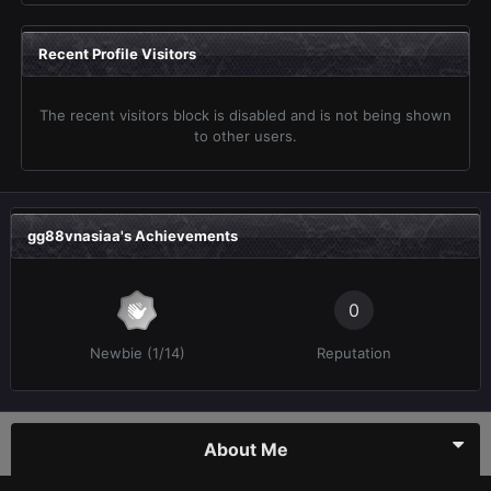
Recent Profile Visitors
The recent visitors block is disabled and is not being shown
to other users.
gg88vnasiaa's Achievements
0
Newbie (1/14)
Reputation
About Me