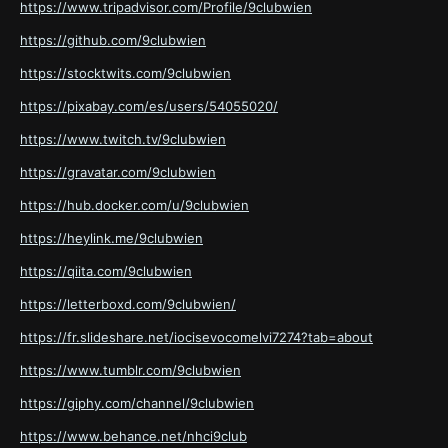
https://www.tripadvisor.com/Profile/9clubwien
https://github.com/9clubwien
https://stocktwits.com/9clubwien
https://pixabay.com/es/users/54055020/
https://www.twitch.tv/9clubwien
https://gravatar.com/9clubwien
https://hub.docker.com/u/9clubwien
https://heylink.me/9clubwien
https://qiita.com/9clubwien
https://letterboxd.com/9clubwien/
https://fr.slideshare.net/iocisevocomelvi7274?tab=about
https://www.tumblr.com/9clubwien
https://giphy.com/channel/9clubwien
https://www.behance.net/nhci9club