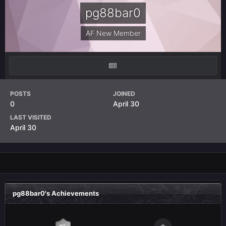
pg88bar0
AF New Member
POSTS
JOINED
0
April 30
LAST VISITED
April 30
pg88bar0's Achievements