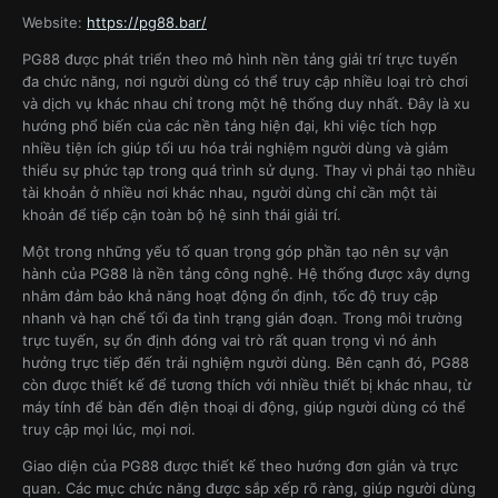
Website:
https://pg88.bar/
PG88 được phát triển theo mô hình nền tảng giải trí trực tuyến
đa chức năng, nơi người dùng có thể truy cập nhiều loại trò chơi
và dịch vụ khác nhau chỉ trong một hệ thống duy nhất. Đây là xu
hướng phổ biến của các nền tảng hiện đại, khi việc tích hợp
nhiều tiện ích giúp tối ưu hóa trải nghiệm người dùng và giảm
thiểu sự phức tạp trong quá trình sử dụng. Thay vì phải tạo nhiều
tài khoản ở nhiều nơi khác nhau, người dùng chỉ cần một tài
khoản để tiếp cận toàn bộ hệ sinh thái giải trí.
Một trong những yếu tố quan trọng góp phần tạo nên sự vận
hành của PG88 là nền tảng công nghệ. Hệ thống được xây dựng
nhằm đảm bảo khả năng hoạt động ổn định, tốc độ truy cập
nhanh và hạn chế tối đa tình trạng gián đoạn. Trong môi trường
trực tuyến, sự ổn định đóng vai trò rất quan trọng vì nó ảnh
hưởng trực tiếp đến trải nghiệm người dùng. Bên cạnh đó, PG88
còn được thiết kế để tương thích với nhiều thiết bị khác nhau, từ
máy tính để bàn đến điện thoại di động, giúp người dùng có thể
truy cập mọi lúc, mọi nơi.
Giao diện của PG88 được thiết kế theo hướng đơn giản và trực
quan. Các mục chức năng được sắp xếp rõ ràng, giúp người dùng