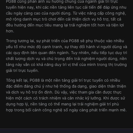
PG88 cũng phản ánh xu hướng chung của ngành giải trí trực
tuyến hiện nay, khi các nền tảng liên tục cải tiến để đáp ứng nhu
cầu ngày càng cao của người dùng. Từ việc nâng cấp công nghệ,
mở rộng danh mục trò chơi đến cải thiện dịch vụ hỗ trợ, tất cả
đều hướng đến mục tiêu mang lại trải nghiệm tốt hơn và tiện lợi
hơn.
Trong tương lai, sự phát triển của PG88 sẽ phụ thuộc vào nhiều
yếu tố như mức độ cạnh tranh, sự thay đổi hành vi người dùng và
các quy định liên quan đến ngành. Tuy nhiên, nếu tiếp tục duy trì
chất lượng dịch vụ và chú trọng đến trải nghiệm người dùng, nền
tảng này vẫn có khả năng duy trì vị thế của mình trong thị trường
giải trí trực tuyến.
Tổng kết lại, PG88 là một nền tảng giải trí trực tuyến có nhiều
đặc điểm đáng chú ý như hệ thống đa dạng, giao diện thân thiện
và dịch vụ hỗ trợ ổn định. Dù vậy, việc tham gia cần được thực
hiện một cách có trách nhiệm và cân nhắc kỹ lưỡng. Khi được sử
dụng hợp lý, nền tảng có thể mang lại trải nghiệm giải trí phù
hợp trong bối cảnh công nghệ số ngày càng phát triển mạnh mẽ.