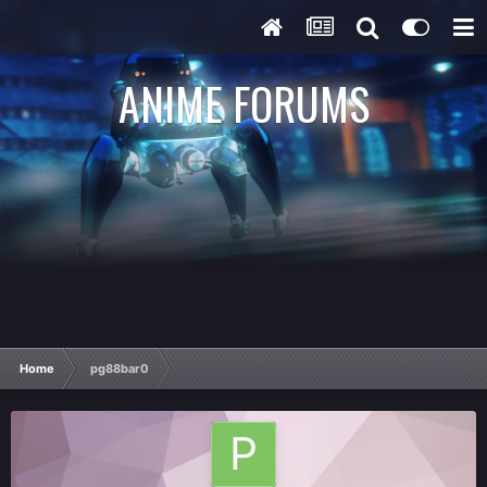
ANIME FORUMS
Home
pg88bar0